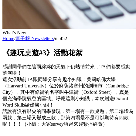
What’s New
Home
/
電子報 Newsletters
/
n. 452
《趣玩桌遊#3》活動花絮
感謝同學們在陰雨綿綿的天氣下仍熱情前來，TA們都要感動
落淚啦！
這次活動前TA跟同學分享有趣小知識：美國哈佛大學
（Harvard University）位於麻薩諸塞州的劍橋市（Cambridge
City），其中有條街的名字叫牛津街（Oxford Street），真是
個充滿學院氣息的區域。呼應這則小知識，本次贈送Oxford
Word Skills給優勝小組！
話說有沒有眼尖的同學發現，第一場有一款桌遊，第二場增為
兩款，第三場又變成三款，那第四場是不是可以期待有四款
呢！！！（小編：大家survey填起來趕緊掙經費）