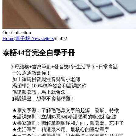
Our Collection
Home
/
電子報 Newsletters
/
n. 452
泰語44音完全自學手冊
字母結構+書寫筆劃+發音技巧+生活單字+日常會話
一次通通教會你！
加上羅馬拼音與注音聲調小老師
渴望學到100%標準發音和語調的你
保證跟著讀，馬上就會念！
解說詳盡，想學不會都很難！
★泰文字源：了解毛毛蟲文字的起源、發展、特徵
★語調規則：立刻熟悉5種泰語聲調的唸法和記法
★書寫筆劃：圖解筆劃順序和方向，跟著寫、忘不了
★生活單字：精選最常用、最核心的重點單字
★日常會話：現學現說，說出最道地的泰國生活用語