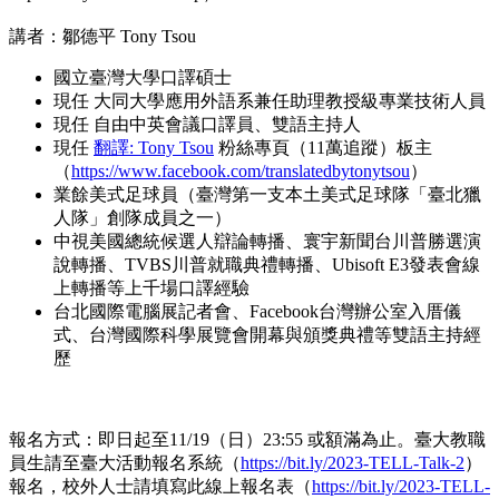
講者：鄒德平 Tony Tsou
國立臺灣大學口譯碩士
現任 大同大學應用外語系兼任助理教授級專業技術人員
現任 自由中英會議口譯員、雙語主持人
現任
翻譯: Tony Tsou
粉絲專頁（11萬追蹤）板主
（
https://www.facebook.com/translatedbytonytsou
）
業餘美式足球員（臺灣第一支本土美式足球隊「臺北獵
人隊」創隊成員之一）
中視美國總統候選人辯論轉播、寰宇新聞台川普勝選演
說轉播、TVBS川普就職典禮轉播、Ubisoft E3發表會線
上轉播等上千場口譯經驗
台北國際電腦展記者會、Facebook台灣辦公室入厝儀
式、台灣國際科學展覽會開幕與頒獎典禮等雙語主持經
歷
報名方式：即日起至11/19（日）23:55 或額滿為止。臺大教職
員生請至臺大活動報名系統（
https://bit.ly/2023-TELL-Talk-2
）
報名，校外人士請填寫此線上報名表（
https://bit.ly/2023-TELL-