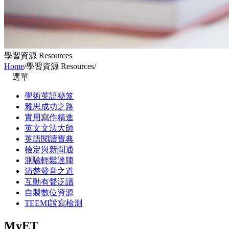
學習資源 Resources
Home
/
學習資源 Resources
/
選單
學術英語秘笈
雅思成功之路
實用寫作精進
英文文法大師
英語閱讀寶典
檢定與新聞通
測驗輕鬆達陣
清楚發音之道
互動有聲泛讀
自製數位資源
TEEMI說寫檢測
MyET