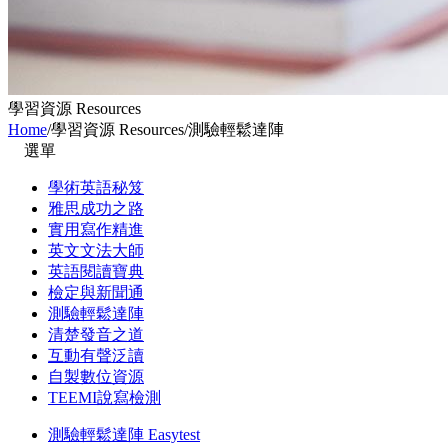
學習資源 Resources
Home
/
學習資源 Resources
/
測驗輕鬆達陣
選單
學術英語秘笈
雅思成功之路
實用寫作精進
英文文法大師
英語閱讀寶典
檢定與新聞通
測驗輕鬆達陣
清楚發音之道
互動有聲泛讀
自製數位資源
TEEMI說寫檢測
測驗輕鬆達陣 Easytest